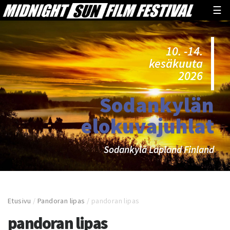
☰
10. -14.
kesäkuuta
2026
Sodankylän
elokuvajuhlat
Sodankylä Lapland Finland
Etusivu
/
Pandoran lipas
/
pandoran lipas
pandoran lipas