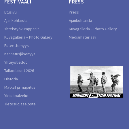
FESTIVAALI
PRESS
Etusivu
Press
Ajankohtaista
Ajankohtaista
Yhteistyökumppanit
Kuvagalleria – Photo Gallery
Kuvagalleria – Photo Gallery
Mediamateriaali
Esteettömyys
Kannatusjäsenyys
Yhteystiedot
Talkoolaiset 2026
Historia
Matkat ja majoitus
Yleisöpalvelut
Tietosuojaseloste