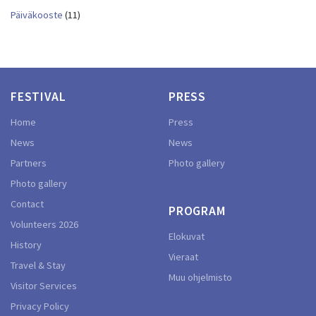
Päiväkooste
(11)
FESTIVAL
PRESS
Home
Press
News
News
Partners
Photo gallery
Photo gallery
Contact
PROGRAM
Volunteers 2026
Elokuvat
History
Vieraat
Travel & Stay
Muu ohjelmisto
Visitor Services
Privacy Policy