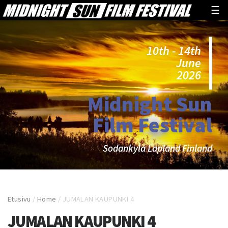
☰
10th - 14th
June
2026
Midnight Sun
Film Festival
Sodankylä Lapland Finland
Etusivu
/
Home
/
JUMALAN KAUPUNKI 4
JUMALAN KAUPUNKI 4