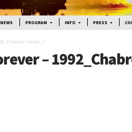
NEWS
PROGRAM
INFO
PRESS
CO
992_Chabrol Claude_1
rever – 1992_Chabr