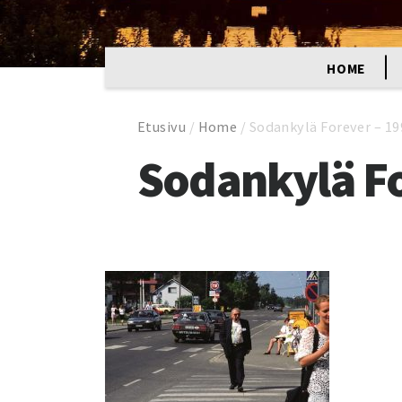
HOME
Etusivu
/
Home
/
Sodankylä Forever – 1
Sodankylä Fo