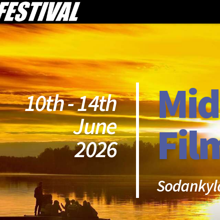
Mid
10th - 14th
June
Fil
2026
Sodankyl