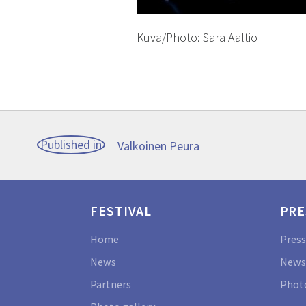
Kuva/Photo: Sara Aaltio
Post
Published in
Valkoinen Peura
navigation
FESTIVAL
PRE
Home
Press
News
News
Partners
Photo