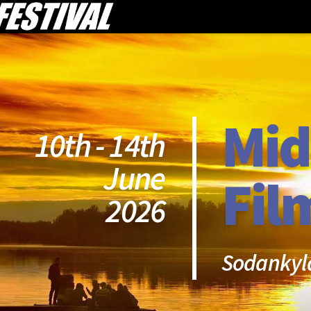
Mid
10th - 14th
June
Fil
2026
Sodankyl