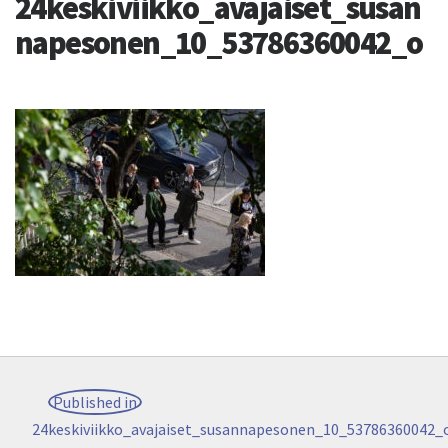
24keskiviikko_avajaiset_susan
napesonen_10_53786360042_o
Post
Published in
navigation
24keskiviikko_avajaiset_susannapesonen_10_53786360042_