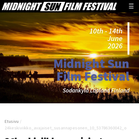
☰
10th - 14th
June
2026
Midnight Sun
Film Festival
Sodankylä Lapland Finland
Etusivu
/
24keskiviikko_avajaiset_susannapesonen_10_53786360042_o