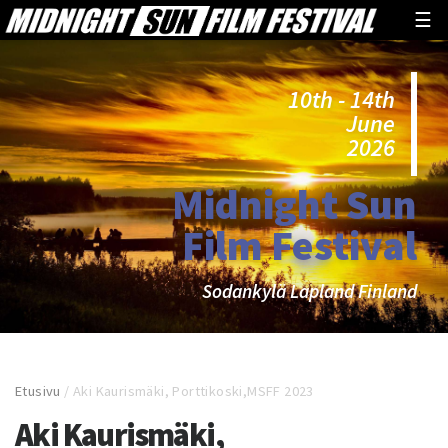
☰
10th - 14th
June
2026
Midnight Sun
Film Festival
Sodankylä Lapland Finland
Etusivu
/
Aki Kaurismäki, Porttikoski,MSFF 2023
Aki Kaurismäki,