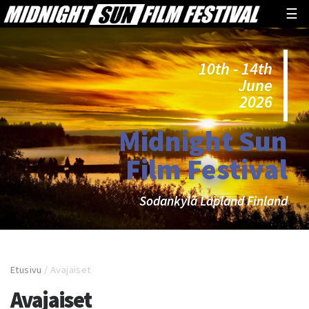
☰
10th - 14th
June
2026
Midnight Sun
Film Festival
Sodankylä Lapland Finland
Etusivu
/
Avajaiset
Avajaiset