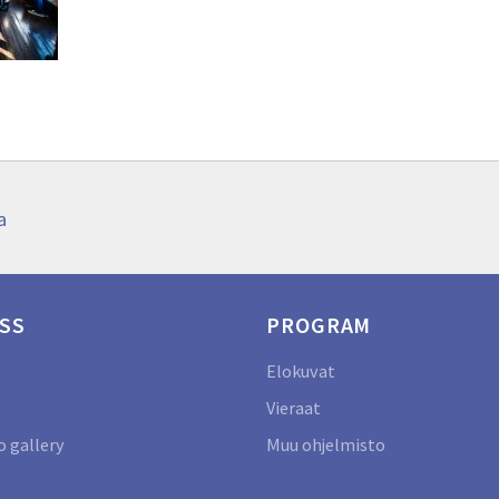
a
SS
PROGRAM
Elokuvat
Vieraat
 gallery
Muu ohjelmisto