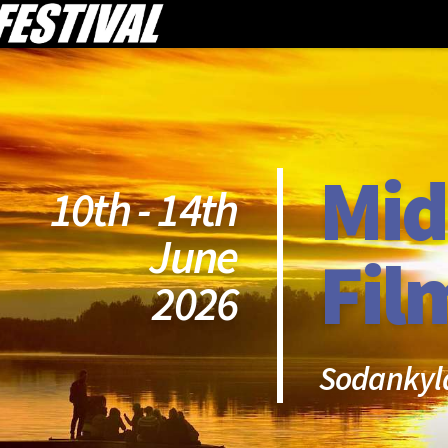
Mid
10th - 14th
June
Fil
2026
Sodankyl