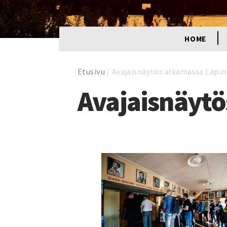
HOME
Etusivu
/
Avajaisnäytös alkamassa Lapin
Avajaisnäytö