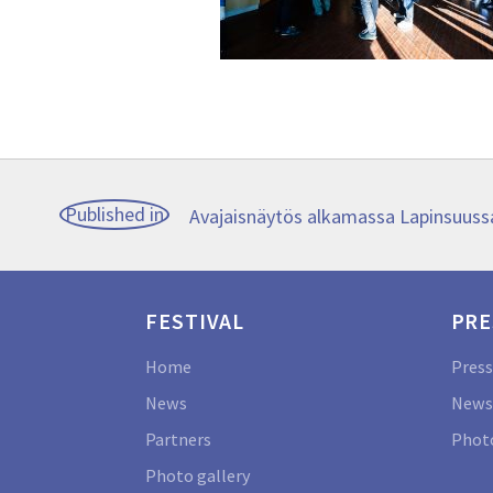
Post
Published in
Avajaisnäytös alkamassa Lapinsuuss
navigation
FESTIVAL
PRE
Home
Press
News
News
Partners
Photo
Photo gallery