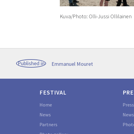
Kuva/Photo: Olli-Jussi Ollilainen
Post
Published in
Emmanuel Mouret
navigation
FESTIVAL
PRE
Home
Press
News
News
Partners
Photo