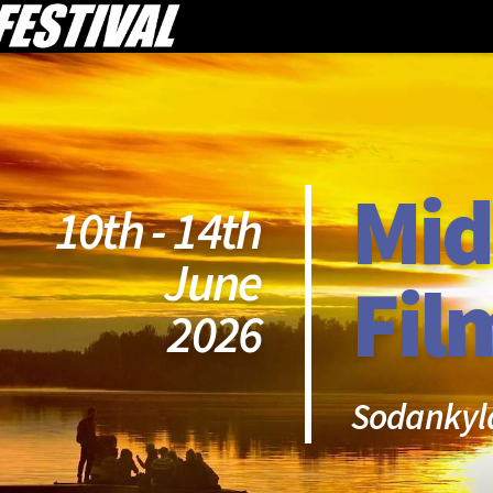
Mid
10th - 14th
June
Fil
2026
Sodankyl