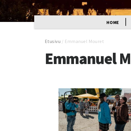
HOME
Etusivu
/
Emmanuel Mouret
Emmanuel M