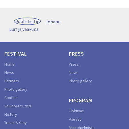
Post
Published in
Johann
navigation
Lurf ja vaakuna
FESTIVAL
PRESS
Home
Press
News
News
Partners
Photo gallery
Photo gallery
Contact
PROGRAM
Volunteers 2026
Elokuvat
History
Vieraat
Travel & Stay
Muu ohjelmisto