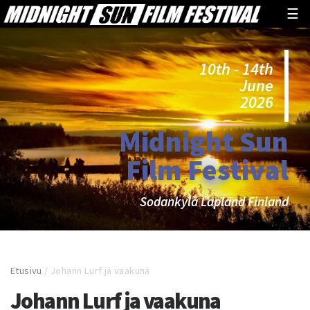
☰
10th - 14th
June
2026
Midnight Sun
Film Festival
Sodankylä Lapland Finland
Etusivu
/
Johann Lurf ja vaakuna
Johann Lurf ja vaakuna