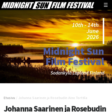
☰
10th - 14th
June
2026
Midnight Sun
Film Festival
Sodankylä Lapland Finland
Etusivu
/
Johanna Saarinen ja Rosebudin Aino Torttila
Johanna Saarinen ja Rosebudin