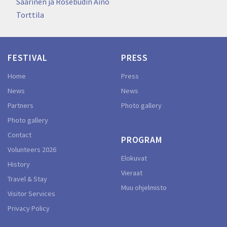
navigation
Saarinen ja Rosebudin Aino
Torttila
FESTIVAL
PRESS
Home
Press
News
News
Partners
Photo gallery
Photo gallery
Contact
PROGRAM
Volunteers 2026
Elokuvat
History
Vieraat
Travel & Stay
Muu ohjelmisto
Visitor Services
Privacy Policy