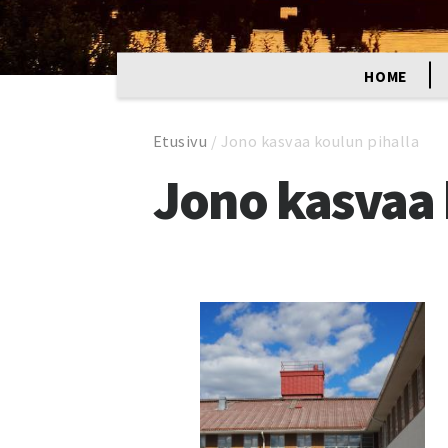
HOME
Etusivu
/
Jono kasvaa koulun pihalla
Jono kasvaa 