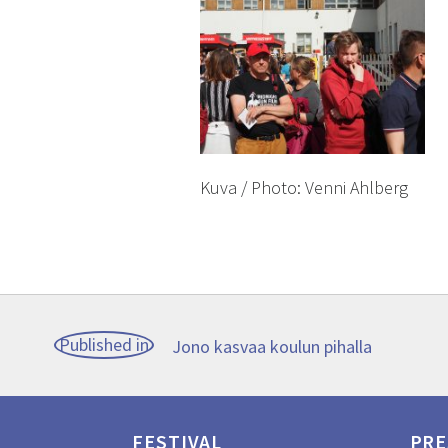
Kuva / Photo: Venni Ahlberg
Post
Published in
Jono kasvaa koulun pihalla
navigation
FESTIVAL
PRE