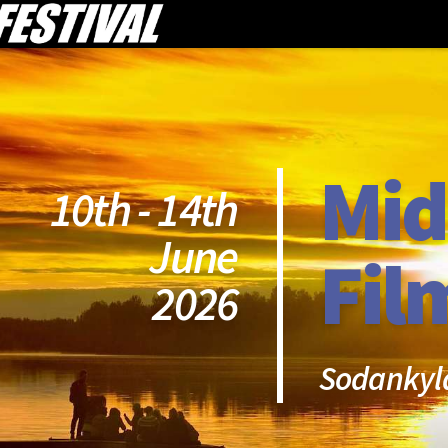
Mid
10th - 14th
June
Fil
2026
Sodankyl