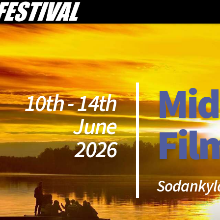
Mid
10th - 14th
June
Fil
2026
Sodankyl