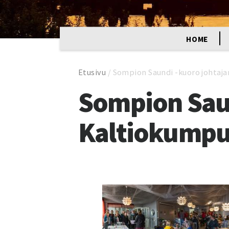
HOME
Etusivu
/
Sompion Saundi -kuoro johtaja
Sompion Saun
Kaltiokumpu 