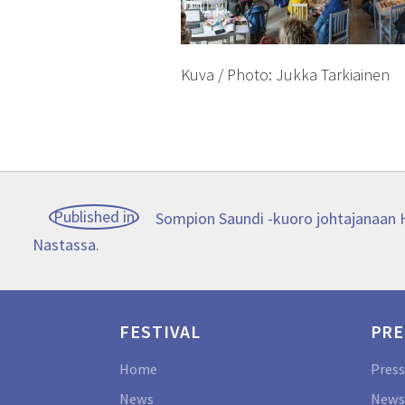
Kuva / Photo: Jukka Tarkiainen
Post
Published in
Sompion Saundi -kuoro johtajanaan H
Nastassa.
navigation
FESTIVAL
PRE
Home
Press
News
News