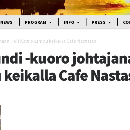
NEWS
PROGRAM
INFO
PRESS
CO
naan Heli Kaltiokumpu keikalla Cafe Nastassa.
di -kuoro johtajan
keikalla Cafe Nasta