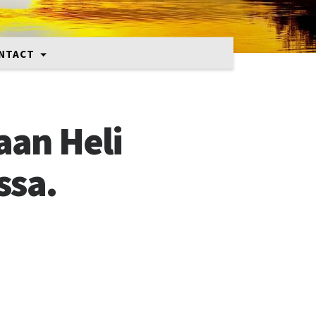
NTACT
aan Heli
ssa.