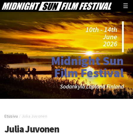
☰
10th - 14th
June
2026
Midnight Sun
Film Festival
Sodankylä Lapland Finland
Etusivu
/
Julia Juvonen
Julia Juvonen