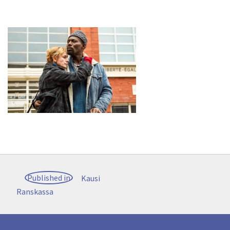
Post
Published in
Kausi
navigation
Ranskassa