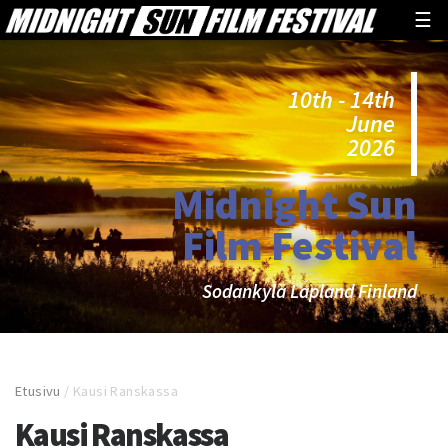
☰
10th - 14th
June
2026
Midnight Sun
Film Festival
Sodankylä Lapland Finland
Etusivu
/
Kausi Ranskassa
Kausi Ranskassa