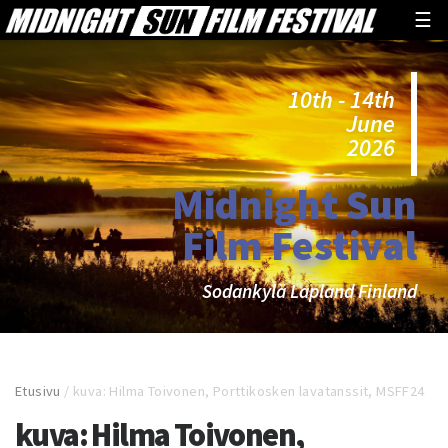
☰
10th - 14th
June
2026
Midnight Sun
Film Festival
Sodankylä Lapland Finland
Etusivu
/
kuva: Hilma Toivonen, Porttikosken lavatanssit, MSFF24
kuva: Hilma Toivonen,