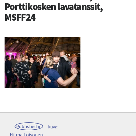
Porttikosken lavatanssit,
MSFF24
Post
Published in
kuva:
navigation
Hilma Toivonen,