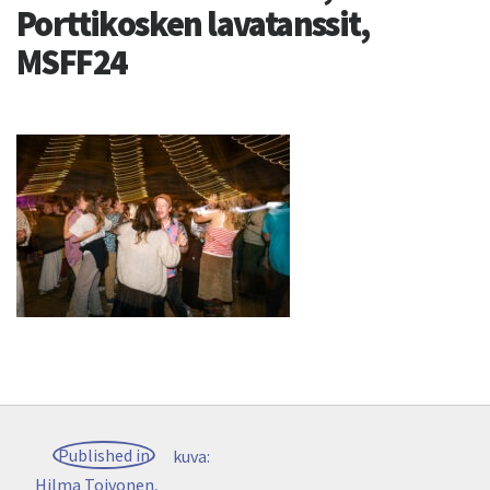
Porttikosken lavatanssit,
MSFF24
Post
Published in
kuva:
navigation
Hilma Toivonen,