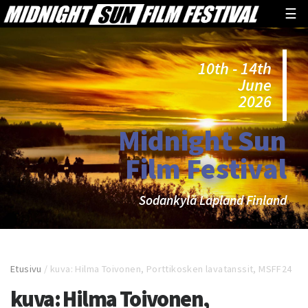
☰
10th - 14th
June
2026
Midnight Sun
Film Festival
Sodankylä Lapland Finland
Etusivu
/
kuva: Hilma Toivonen, Porttikosken lavatanssit, MSFF24
kuva: Hilma Toivonen,