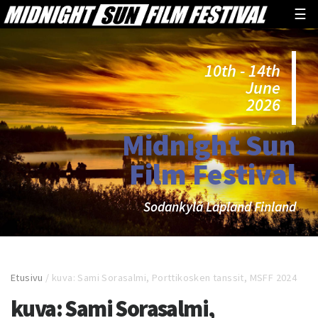
☰
10th - 14th
June
2026
Midnight Sun
Film Festival
Sodankylä Lapland Finland
Etusivu
/
kuva: Sami Sorasalmi, Porttikosken tanssit, MSFF 2024
kuva: Sami Sorasalmi,