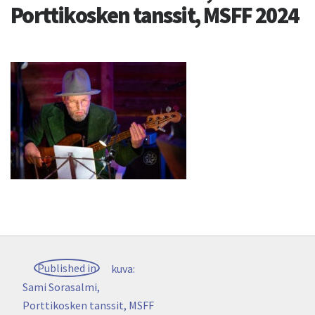
Porttikosken tanssit, MSFF 2024
Post
Published in
kuva:
navigation
Sami Sorasalmi,
Porttikosken tanssit, MSFF