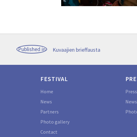
Post
Published in
Kuvaajien brieffausta
navigation
FESTIVAL
PRE
Home
Press
News
News
Partners
Photo
Photo gallery
Contact