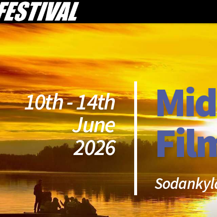
Mid
10th - 14th
June
Fil
2026
Sodankyl