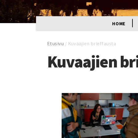
HOME
Etusivu
/
Kuvaajien brieffausta
Kuvaajien br