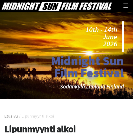
☰
10th - 14th
June
2026
Midnight Sun
Film Festival
Sodankylä Lapland Finland
Etusivu
/
Lipunmyynti alkoi
Lipunmyynti alkoi