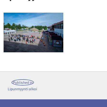
Post
Published in
navigation
Lipunmyynti alkoi