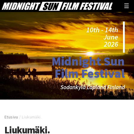
☰
10th - 14th
June
2026
Midnight Sun
Film Festival
Sodankylä Lapland Finland
Etusivu
/
Liukumäki.
Liukumäki.