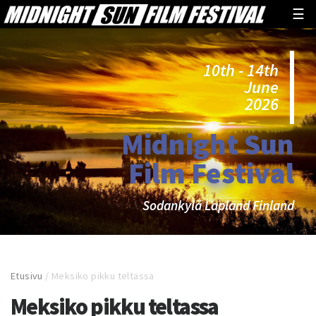
☰
10th - 14th
June
2026
Midnight Sun
Film Festival
Sodankylä Lapland Finland
Etusivu
/
Meksiko pikku teltassa
Meksiko pikku teltassa