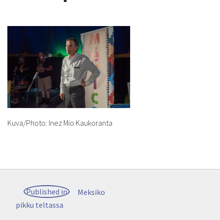
Kuva/Photo: Inez Mio Kaukoranta
Post
Published in
Meksiko
navigation
pikku teltassa