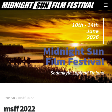
☰
10th - 14th
June
2026
Midnight Sun
Film Festival
Sodankylä Lapland Finland
Etusivu
/
msff 2022
msff 2022