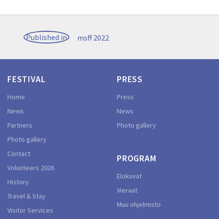
Post
Published in
msff 2022
navigation
FESTIVAL
PRESS
Home
Press
News
News
Partners
Photo gallery
Photo gallery
Contact
PROGRAM
Volunteers 2026
Elokuvat
History
Vieraat
Travel & Stay
Muu ohjelmisto
Visitor Services