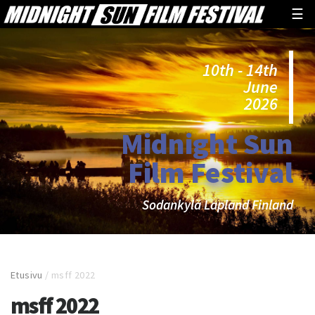
☰
10th - 14th
June
2026
Midnight Sun
Film Festival
Sodankylä Lapland Finland
Etusivu
/
msff 2022
msff 2022