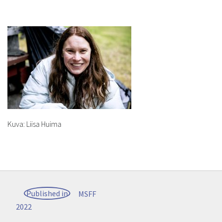
Kuva: Liisa Huima
Post
Published in
MSFF
navigation
2022