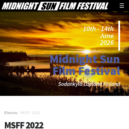
☰
10th - 14th
June
2026
Midnight Sun
Film Festival
Sodankylä Lapland Finland
Etusivu
/
MSFF 2022
MSFF 2022