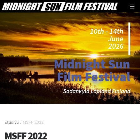
☰
10th - 14th
June
2026
Midnight Sun
Film Festival
Sodankylä Lapland Finland
Etusivu
/
MSFF 2022
MSFF 2022