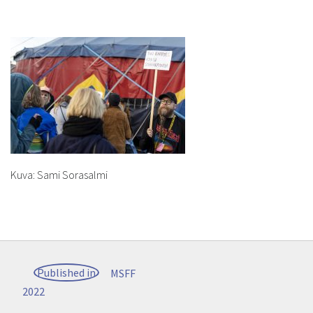
Kuva: Sami Sorasalmi
Post
Published in
MSFF
navigation
2022