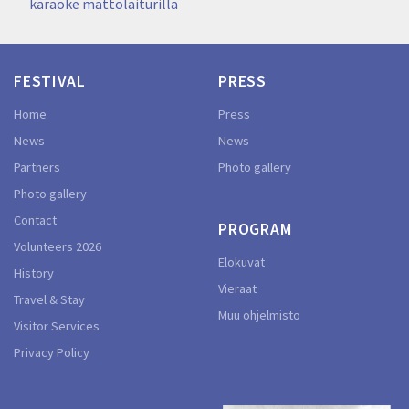
navigation
karaoke mattolaiturilla
FESTIVAL
PRESS
Home
Press
News
News
Partners
Photo gallery
Photo gallery
Contact
PROGRAM
Volunteers 2026
Elokuvat
History
Vieraat
Travel & Stay
Muu ohjelmisto
Visitor Services
Privacy Policy