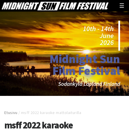
☰
10th - 14th
June
2026
Midnight Sun
Film Festival
Sodankylä Lapland Finland
Etusivu
/
msff 2022 karaoke mattolaiturilla
msff 2022 karaoke