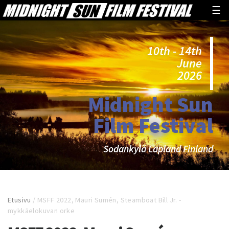
☰
10th - 14th
June
2026
Midnight Sun
Film Festival
Sodankylä Lapland Finland
Etusivu
/
MSFF 2022, Mauri Sumén, Steamboat Bill Jr. -
mykkäelokuvan orke