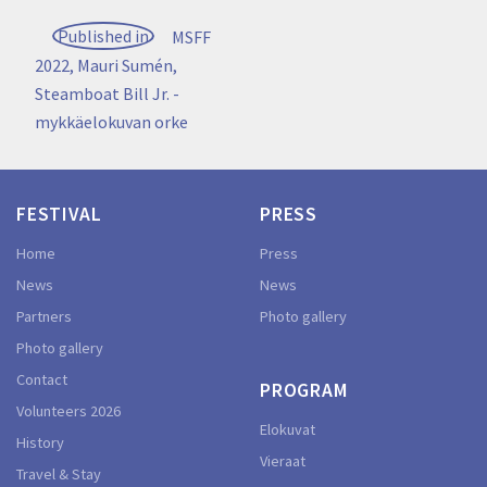
Post
Published in
MSFF
navigation
2022, Mauri Sumén,
Steamboat Bill Jr. -
mykkäelokuvan orke
FESTIVAL
PRESS
Home
Press
News
News
Partners
Photo gallery
Photo gallery
Contact
PROGRAM
Volunteers 2026
Elokuvat
History
Vieraat
Travel & Stay