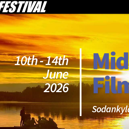
Mid
10th - 14th
June
Fil
2026
Sodankyl