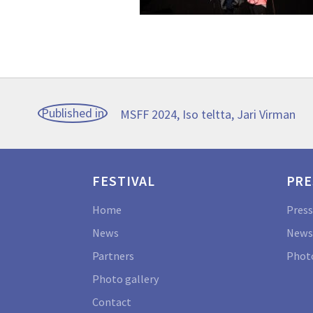
Post
Published in
MSFF 2024, Iso teltta, Jari Virman
navigation
FESTIVAL
PRE
Home
Press
News
News
Partners
Photo
Photo gallery
Contact