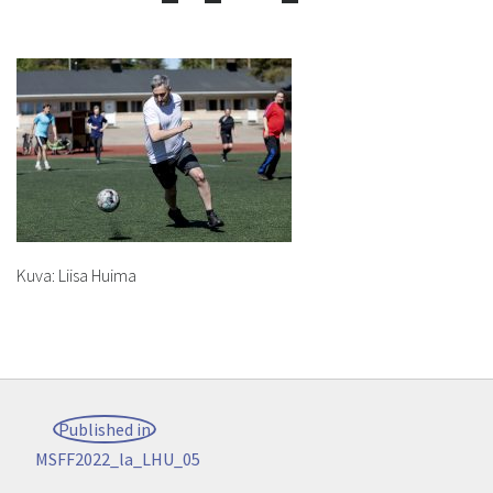
Kuva: Liisa Huima
Post
Published in
navigation
MSFF2022_la_LHU_05