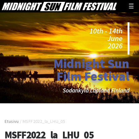
☰
10th - 14th
June
2026
Midnight Sun
Film Festival
Sodankylä Lapland Finland
Etusivu
/
MSFF2022_la_LHU_05
MSFF2022_la_LHU_05