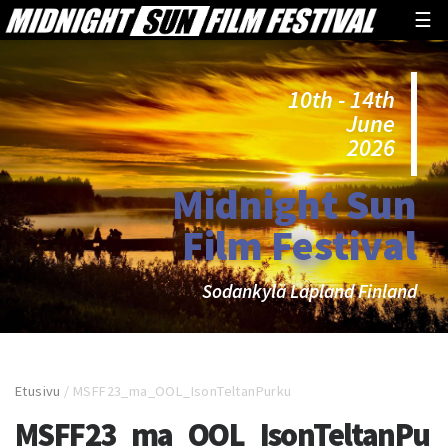
☰
10th - 14th
June
2026
Midnight Sun
Film Festival
Sodankylä Lapland Finland
Etusivu
/
MSFF23_ma_OOL_IsonTeltanPurku
MSFF23_ma_OOL_IsonTeltanPu