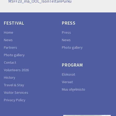
navigation
MSFF23_ma_OOL_IsonTeltanPurku
FESTIVAL
PRESS
Home
Press
News
News
Partners
Photo gallery
Photo gallery
Contact
PROGRAM
Volunteers 2026
Elokuvat
History
Vieraat
Travel & Stay
Muu ohjelmisto
Visitor Services
Privacy Policy