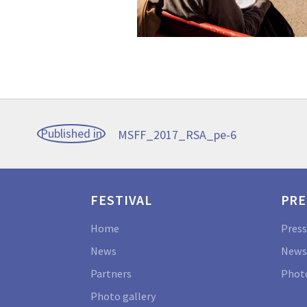
Post
Published in
MSFF_2017_RSA_pe-6
navigation
FESTIVAL
PRE
Home
Press
News
News
Partners
Photo
Photo gallery