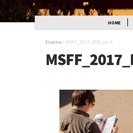
HOME
Etusivu
/
MSFF_2017_RSA_pe-6
MSFF_2017_