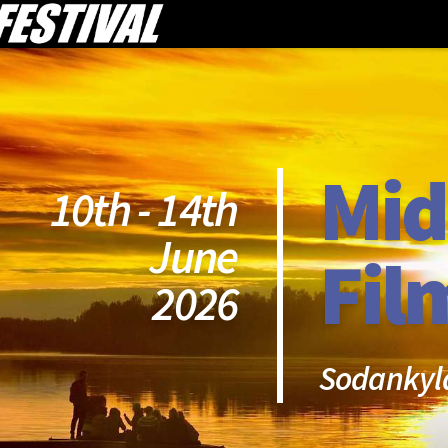
Mid
10th - 14th
June
Fil
2026
Sodankyl