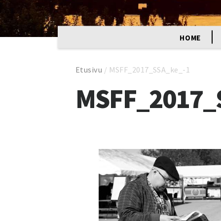
HOME
Etusivu
/
MSFF_2017_SSA_ke_-1
MSFF_2017_