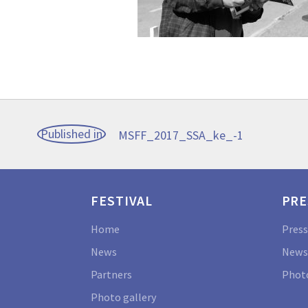
Post
Published in
MSFF_2017_SSA_ke_-1
navigation
FESTIVAL
PRE
Home
Press
News
News
Partners
Photo
Photo gallery