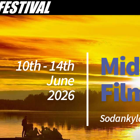
Mid
10th - 14th
June
Fil
2026
Sodankyl