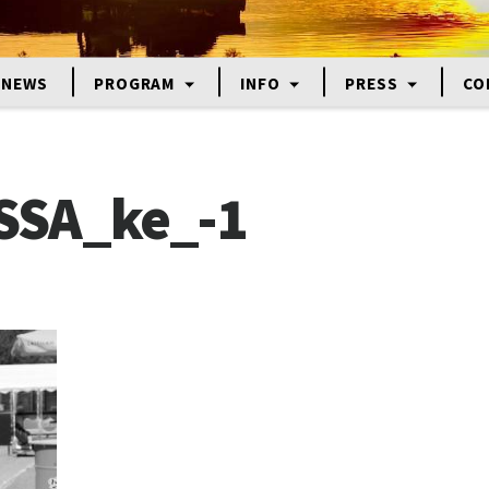
NEWS
PROGRAM
INFO
PRESS
CO
SSA_ke_-1