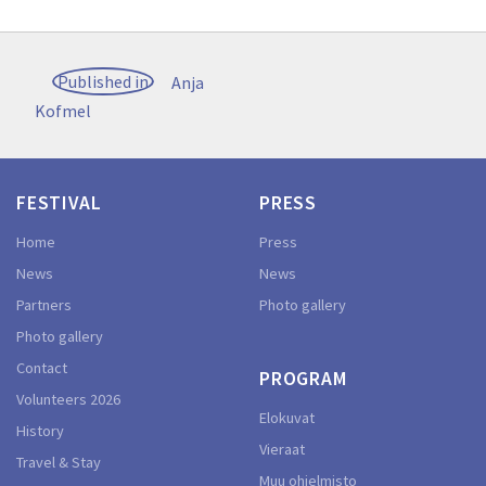
Post
Published in
Anja
navigation
Kofmel
FESTIVAL
PRESS
Home
Press
News
News
Partners
Photo gallery
Photo gallery
Contact
PROGRAM
Volunteers 2026
Elokuvat
History
Vieraat
Travel & Stay
Muu ohjelmisto