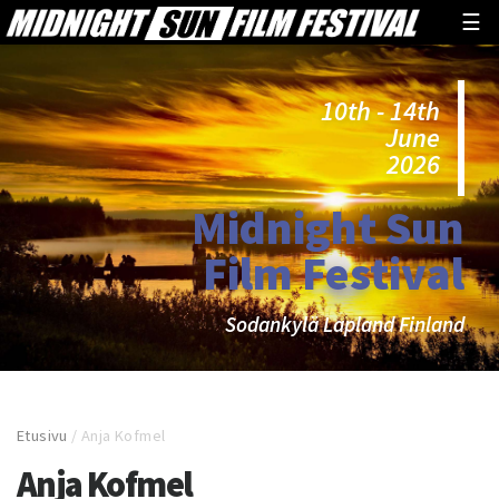
☰
10th - 14th
June
2026
Midnight Sun
Film Festival
Sodankylä Lapland Finland
Etusivu
/
Anja Kofmel
Anja Kofmel