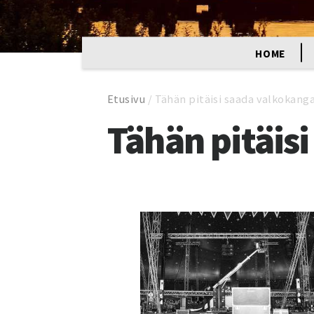
HOME
Etusivu
/
Tähän pitäisi saada valkokang
Tähän pitäis