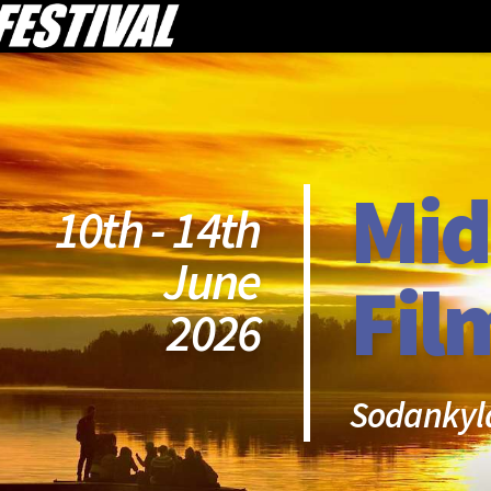
Mid
10th - 14th
June
Fil
2026
Sodankyl