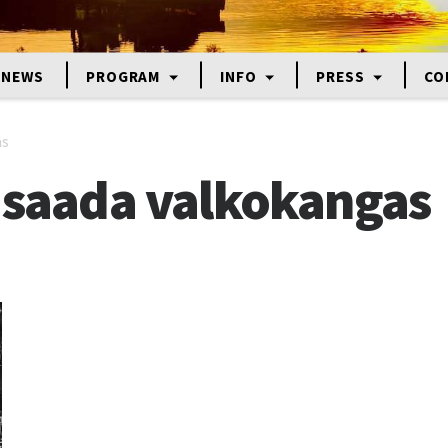
NEWS
PROGRAM
INFO
PRESS
CO
as
i saada valkokangas