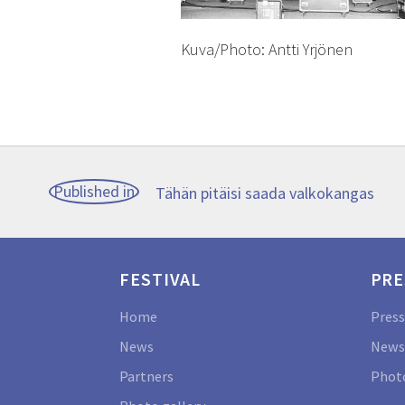
Kuva/Photo: Antti Yrjönen
Post
Published in
Tähän pitäisi saada valkokangas
navigation
FESTIVAL
PRE
Home
Press
News
News
Partners
Photo