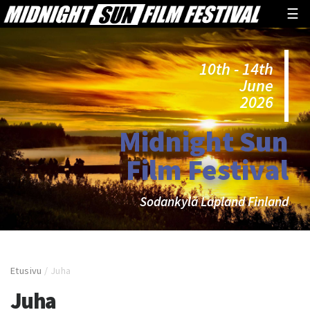
☰
10th - 14th
June
2026
Midnight Sun
Film Festival
Sodankylä Lapland Finland
Etusivu
/
Juha
Juha