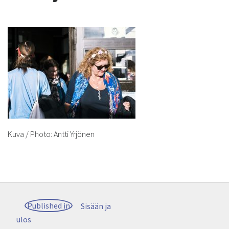
Kuva / Photo: Antti Yrjönen
Post
Published in
Sisään ja
navigation
ulos