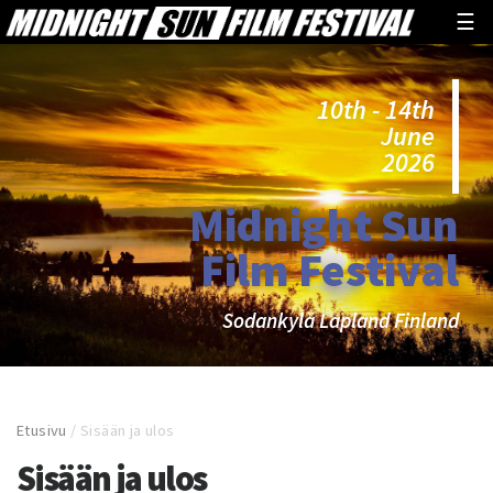
☰
10th - 14th
June
2026
Midnight Sun
Film Festival
Sodankylä Lapland Finland
Etusivu
/
Sisään ja ulos
Sisään ja ulos