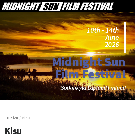
☰
10th - 14th
June
2026
Midnight Sun
Film Festival
Sodankylä Lapland Finland
Etusivu
/
Kisu
Kisu