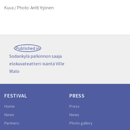
Kuva / Photo: Antti Yrjönen
Post
Published in
navigation
Sodankylä palkinnon saaja
elokuvateatteri-isäntä Ville
Walo
FESTIVAL
PRESS
Home
Press
News
News
Partners
Photo gallery