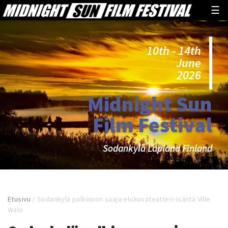
☰
10th - 14th
June
2026
Midnight Sun
Film Festival
Sodankylä Lapland Finland
Etusivu
/
Sodankylä palkinnon saaja elokuvateatteri-isäntä Ville
Walo