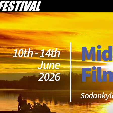
Mid
10th - 14th
June
Fil
2026
Sodankyl