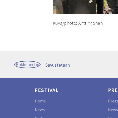
Kuva/photo: Antti Yrjönen
Post
Published in
Savustetaan
navigation
FESTIVAL
PRE
Home
Press
News
News