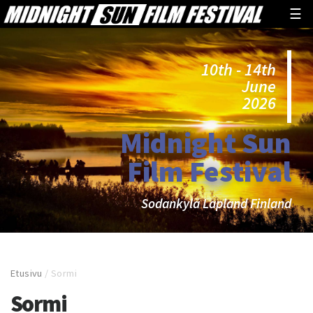
☰
10th - 14th
June
2026
Midnight Sun
Film Festival
Sodankylä Lapland Finland
Etusivu
/
Sormi
Sormi