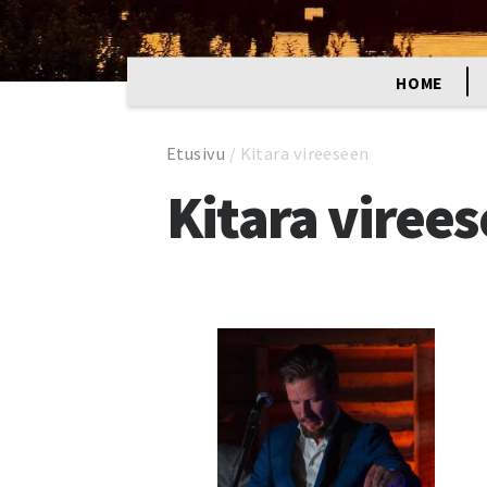
HOME
Etusivu
/
Kitara vireeseen
Kitara viree