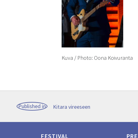
Kuva / Photo: Oona Koivuranta
Post
Published in
Kitara vireeseen
navigation
FESTIVAL
PRE