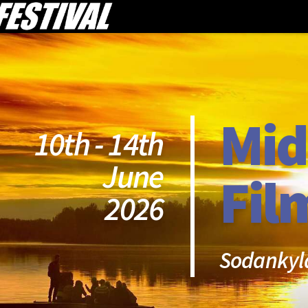
Mid
10th - 14th
June
Fil
2026
Sodankyl