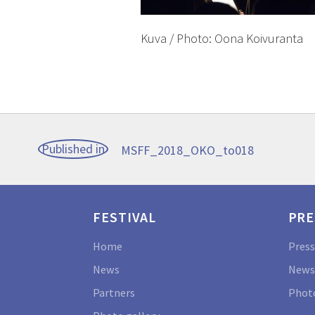
Kuva / Photo: Oona Koivuranta
Post
Published in
MSFF_2018_OKO_to018
navigation
FESTIVAL
PRE
Home
Press
News
News
Partners
Photo