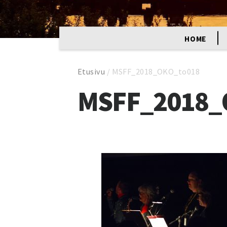
HOME
Etusivu
/
MSFF_2018_OKO_to018
MSFF_2018_