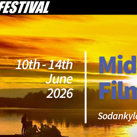
Mid
10th - 14th
June
Fil
2026
Sodankyl