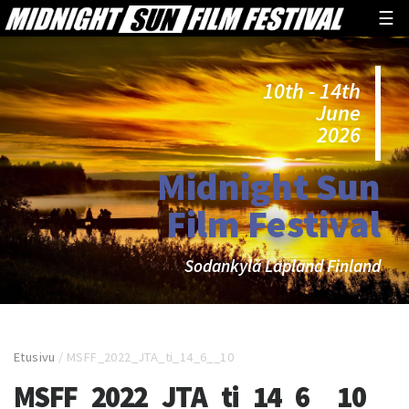
☰
10th - 14th
June
2026
Midnight Sun
Film Festival
Sodankylä Lapland Finland
Etusivu
/
MSFF_2022_JTA_ti_14_6__10
MSFF_2022_JTA_ti_14_6__10