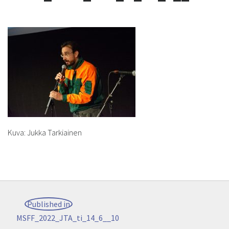
Kuva: Jukka Tarkiainen
Post
Published in
navigation
MSFF_2022_JTA_ti_14_6__10