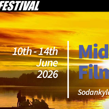
Mid
10th - 14th
June
Fil
2026
Sodankyl