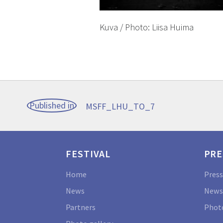
Kuva / Photo: Liisa Huima
Post
Published in
MSFF_LHU_TO_7
navigation
FESTIVAL
PRE
Home
Press
News
News
Partners
Photo