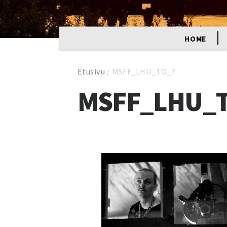
HOME
Etusivu
/
MSFF_LHU_TO_7
MSFF_LHU_