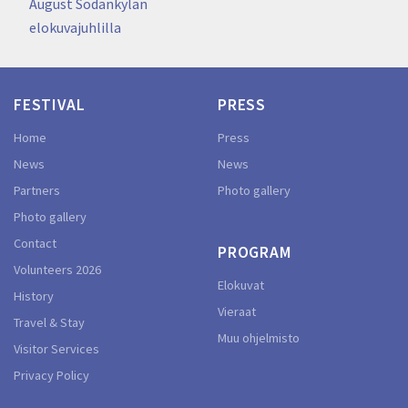
navigation
August Sodankylän
elokuvajuhlilla
FESTIVAL
PRESS
Home
Press
News
News
Partners
Photo gallery
Photo gallery
Contact
PROGRAM
Volunteers 2026
Elokuvat
History
Vieraat
Travel & Stay
Muu ohjelmisto
Visitor Services
Privacy Policy