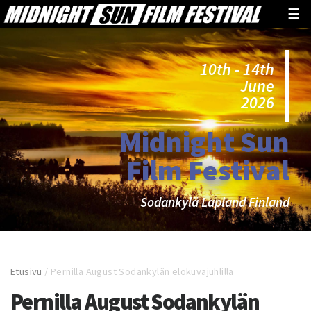
☰
10th - 14th
June
2026
Midnight Sun
Film Festival
Sodankylä Lapland Finland
Etusivu
/
Pernilla August Sodankylän elokuvajuhlilla
Pernilla August Sodankylän