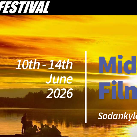
Mid
10th - 14th
June
Fil
2026
Sodankyl