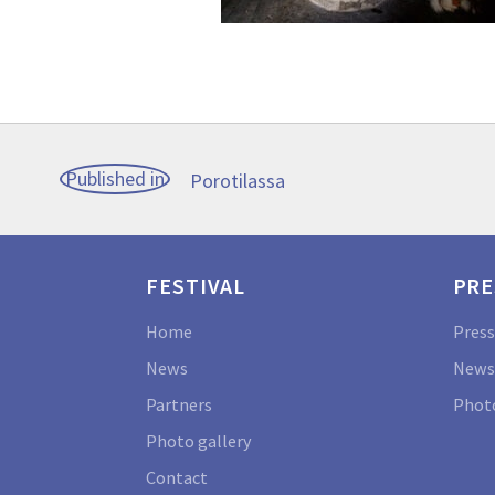
Post
Published in
Porotilassa
navigation
FESTIVAL
PRE
Home
Press
News
News
Partners
Photo
Photo gallery
Contact