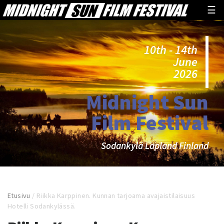
☰
10th - 14th
June
2026
Midnight Sun
Film Festival
Sodankylä Lapland Finland
Etusivu
/
Riikka Karppinen. Kunnan tarjoama avajaistilaisuus
Hotelli Sodankylässä.