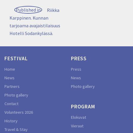
Post
Published in
Riikka
navigation
Karppinen. Kunnan
tarjoama avajaistilaisuus
Hotelli Sodankylässä.
FESTIVAL
PRESS
Home
Press
News
News
Partners
Photo gallery
Photo gallery
Contact
PROGRAM
Volunteers 2026
Elokuvat
History
Vieraat
Travel & Stay