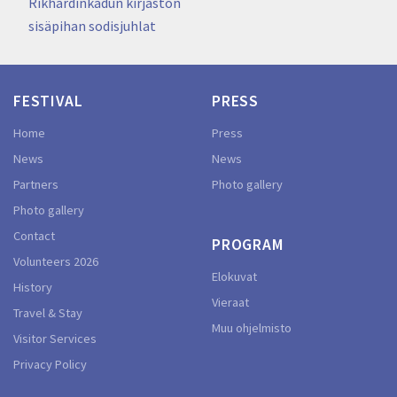
navigation
Rikhardinkadun kirjaston
sisäpihan sodisjuhlat
FESTIVAL
PRESS
Home
Press
News
News
Partners
Photo gallery
Photo gallery
Contact
PROGRAM
Volunteers 2026
Elokuvat
History
Vieraat
Travel & Stay
Muu ohjelmisto
Visitor Services
Privacy Policy