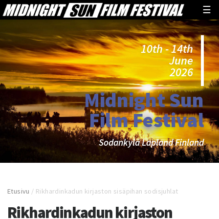
☰
10th - 14th
June
2026
Midnight Sun
Film Festival
Sodankylä Lapland Finland
Etusivu
/
Rikhardinkadun kirjaston sisäpihan sodisjuhlat
Rikhardinkadun kirjaston