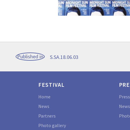
Post
Published in
S.SA.18.06.03
navigation
FESTIVAL
PRE
Home
Press
News
News
Partners
Photo
Photo gallery