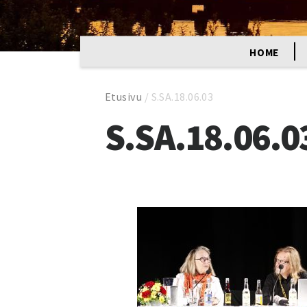
HOME
Etusivu
/
S.SA.18.06.03
S.SA.18.06.0