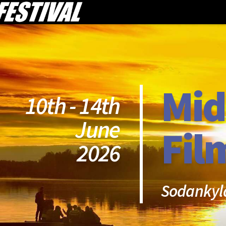
Mid
10th - 14th
June
Fil
2026
Sodankyl